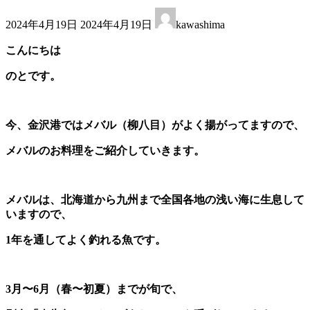
最
2024年4月19日
2024年4月19日
kawashima
終
更
こんにちは
新
日
のとです。
時
:
今、金沢港ではメバル（柳八目）がよく揚がってますので、
メバルのお料理をご紹介していきます。
メバルは、北海道から九州まで全国各地の浅い海に生息して
いますので、
1年を通してよく釣れる魚です。
3月〜6月（春〜初夏）までが旬で、