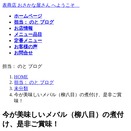
コ
ナ
表商店 おさかな屋さん へようこそ
ン
ビ
ホームページ
テ
ゲ
担当： のと ブログ
ン
ー
お店情報
ツ
シ
メニュー品目
へ
ョ
定番メニュー
ス
ン
お客様の声
キ
に
お問合せ
ッ
移
プ
動
担当： のと ブログ
HOME
担当： のと ブログ
未分類
今が美味しいメバル（柳八目）の煮付け、是非ご賞
味！
今が美味しいメバル（柳八目）の煮付
け、是非ご賞味！