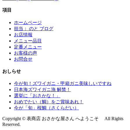
項目
ホームページ
担当： のと ブログ
お店情報
メニュー品目
定番メニュー
お客様の声
お問合せ
おしらせ
今が旬！ズワイガニ・甲箱ガニ美味しいですね
日本海ズワイガニ漁 解禁！
選挙に「おさかな！」
おめでたい（鯛）をご賞味あれ！
今が「旬」桜鯛（さくらだい）
Copyright © 表商店 おさかな屋さん へようこそ All Rights
Reserved.